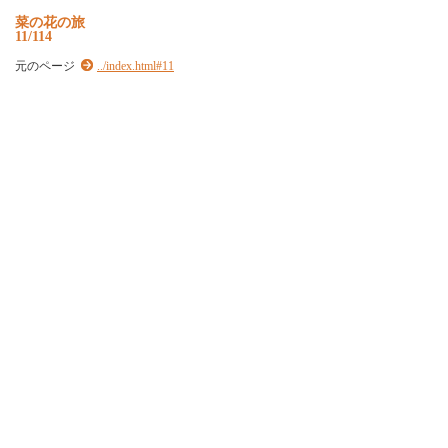
菜の花の旅
11/114
元のページ
../index.html#11