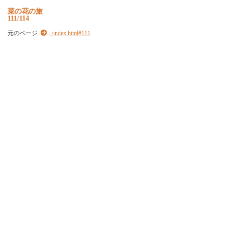
菜の花の旅
111/114
元のページ
../index.html#111