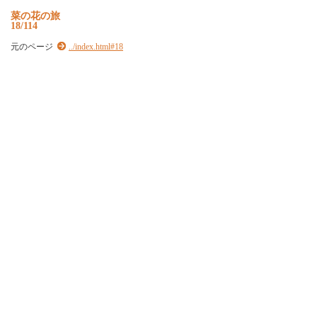
菜の花の旅
18/114
元のページ
../index.html#18