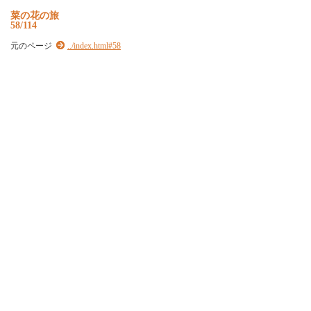
菜の花の旅
58/114
元のページ
../index.html#58