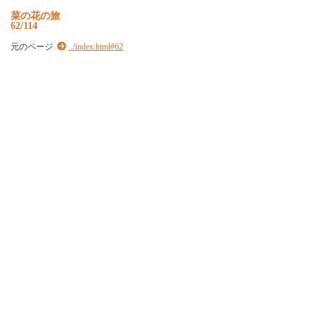
菜の花の旅
62/114
元のページ
../index.html#62