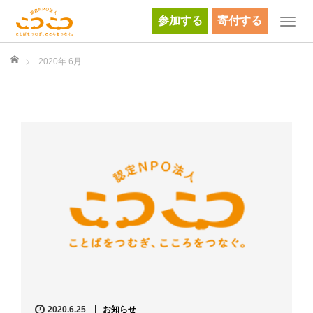
参加する
寄付する
T
o
g
ホーム
2020年 6月
g
l
e
n
a
v
i
g
a
t
i
o
n
2020.6.25
お知らせ