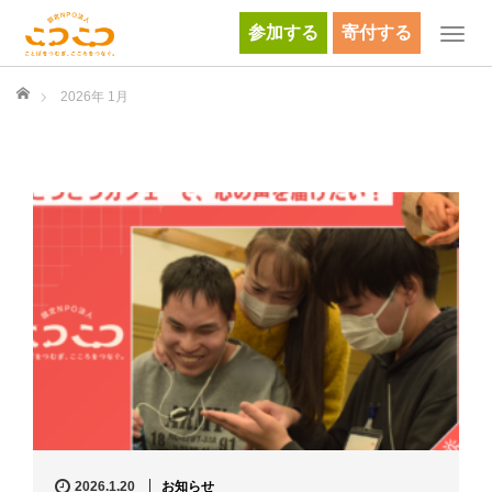
参加する
寄付する
T
o
g
ホーム
2026年 1月
g
l
e
n
a
v
i
g
a
t
i
o
n
2026.1.20
お知らせ