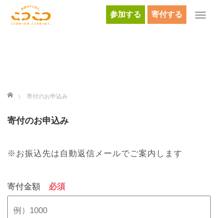
参加する
寄付する
T
o
g
g
l
e
n
ホーム
寄付のお申込み
a
v
寄付のお申込み
i
g
a
※お振込先は自動返信メールでご案内します
t
i
o
寄付金額
必須
n