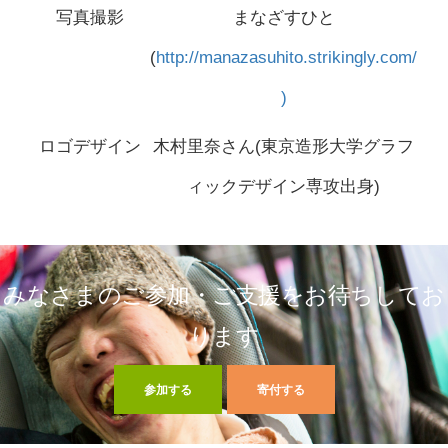
写真撮影
まなざすひと
(
http://manazasuhito.strikingly.com/
)
ロゴデザイン
木村里奈さん(東京造形大学グラフ
ィックデザイン専攻出身)
みなさまのご参加・ご支援をお待ちしてお
ります
参加する
寄付する