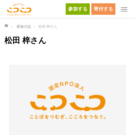
参加する
寄付する
T
o
g
ホーム
家族の話
松田 梓さん
g
松田 梓さん
l
e
n
a
v
i
g
a
t
i
o
n